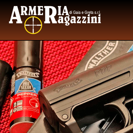
LUNE
MARTE
MERCOLE
GIOVE
VENER
SABA
DOMENI