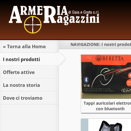
LUNE
MARTE
MERCOLE
GIOVE
VENER
SABA
DOMENI
NAVIGAZIONE:
I nostri prodot
« Torna alla Home
I nostri prodotti
Offerte attive
La nostra storia
Dove ci troviamo
Tappi auricolari elettron
con bluetooth