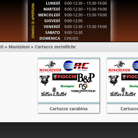
LUNEDÌ
9:00-12:30 ~ 15:30-19:00
MARTEDÌ
9:00-12:30 ~ 15:30-19:00
MERCOLEDÌ
9:00-12:30 ~ 15:30-19:00
GIOVEDÌ
9:00-12:00
VENERDÌ
9:00-12:30 ~ 15:30-19:00
SABATO
9:00-12:30
DOMENICA
CHIUSO
ti
»
Munizioni
»
Cartucce metalliche
Cartucce carabina
Cartucce