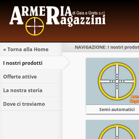
LUNE
MARTE
MERCOLE
GIOVE
VENER
SABA
DOMENI
NAVIGAZIONE:
I nostri prodot
« Torna alla Home
I nostri prodotti
Offerte attive
La nostra storia
Dove ci troviamo
Semi-automatici